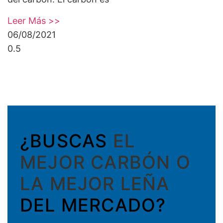
Leer Más >>
06/08/2021
¿BUSCAS
EL
MEJOR CARBÓN O
LA MEJOR LEÑA
DEL MERCADO?