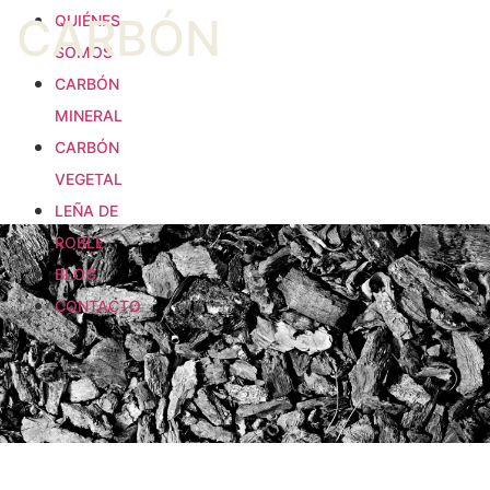
CARBÓN
QUIÉNES
SOMOS
CARBÓN
MINERAL
CARBÓN
VEGETAL
LEÑA DE
ROBLE
BLOG
CONTACTO